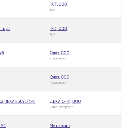
ГКТ, ООО
Тула
 труб
ГКТ, ООО
Тула
уб
Союз, ООО
Красногорск
Союз, ООО
Красногорск
ка DEKA E309LT1-1
ДЕКА С-Пб, ООО
Санкт-Петербург
 SC
Метапласт