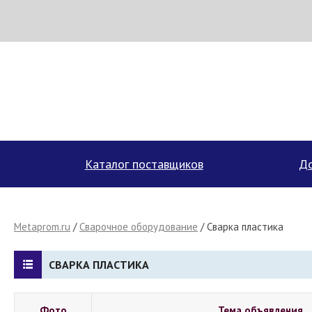
МЕТАПРОМ - российский торгово-промышленный портал
Каталог поставщиков
До
Metaprom.ru
/
Сварочное оборудование
/
Сварка пластика
СВАРКА ПЛАСТИКА
Фото
Тема объявления