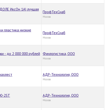
(ДОЛЕ ИксОн 1А) лучшая
ПрофТехСнаб
Москва
ки пластика низкие
ПрофТехСнаб
Москва
и - до 2 000 000 рублей
Финлогистика, ООО
Москва
внахлест
АДР-Технология, ООО
Москва
00-2ST
АДР-Технология, ООО
Москва