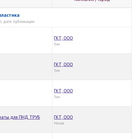
пластика
о дате публикации
ГКТ, ООО
Тула
ГКТ, ООО
Тула
ГКТ, ООО
Тула
араты для ПНД ТРУБ
ГКТ, ООО
Москва