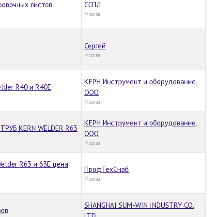
ровочных листов
ССПЛ
Москва
Сергей
Москва
КЕРН Инструмент и оборудование,
lder R40 и R40E
ООО
Москва
КЕРН Инструмент и оборудование,
ТРУБ KERN WELDER R63
ООО
Москва
elder R63 и 63E цена
ПрофТехСнаб
Москва
SHANGHAI SUM-WIN INDUSTRY CO.
вов
LTD