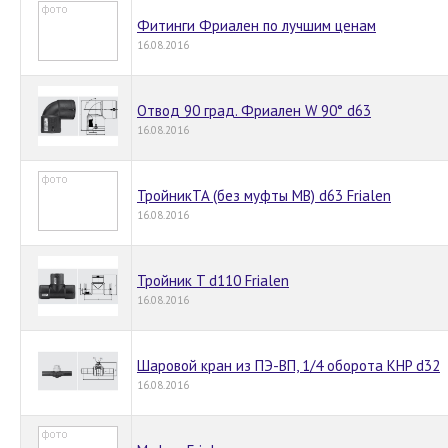
Фитинги Фриален по лучшим ценам
16.08.2016
Отвод 90 град. Фриален W 90° d63
16.08.2016
ТройникTA (без муфты MB) d63 Frialen
16.08.2016
Тройник T d110 Frialen
16.08.2016
Шаровой кран из ПЭ-ВП, 1/4 оборота KHP d32
16.08.2016