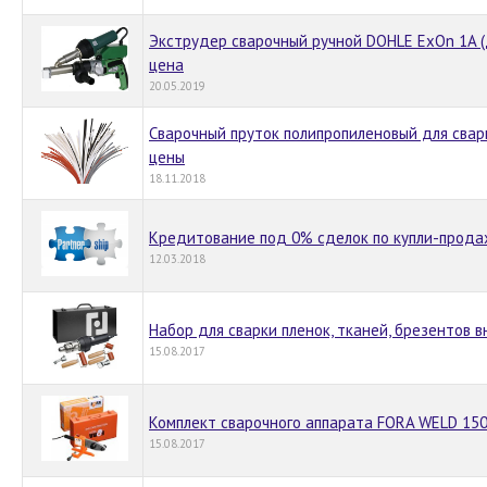
Экструдер сварочный ручной DOHLE ExOn 1A 
цена
20.05.2019
Сварочный пруток полипропиленовый для свар
цены
18.11.2018
Кредитование под 0% сделок по купли-продаж
12.03.2018
Набор для сварки пленок, тканей, брезентов 
15.08.2017
Комплект сварочного аппарата FORA WELD 15
15.08.2017