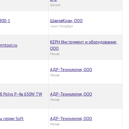
Шанхай
800-1
ШаровКран, ООО
Санкт-Петербург
КЕРН Инструмент и оборудование,
rntool.ru
ООО
Москва
АДР-Технология, ООО
Москва
б Polys P-4a 650W TW
АДР-Технология, ООО
Москва
 серии Soft
АДР-Технология, ООО
Москва